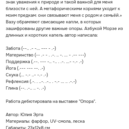
знак уважения к природе и такой важной для меня
близости с ней. А метафорическими корнями уходит к
моим предкам: они связывают меня с родом и семьёй.»
Вазу обрамляют свисающие капли, в которых
зашифрованы другие важные опоры. Азбукой Морзе из
длинных и коротких капель автор написала:
Забота (--.. .- -... --- - .-)
Материнство (-- .- - . .-. .. -. ... - .-- ---)
Поддержка (.--. --- -.. -.. . .-. ...- -.- .-)
Йога (.--- --- --. .-)
Скука (... -.- ..- -.- .-)
Рефлексия (.-. . ..-. .-.. . -.- ... .. .-.-)
Глина (--. .-.. .. -. .-)
Работа дебютировала на выставке "Опора".
Автор: Юлия Эрта
Материалы: фарфор, UV-смола, леска
Габариты: 23х12х8 см