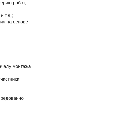
серию работ,
 т.д.;
ния на основе
началу монтажа
частника;
средованно