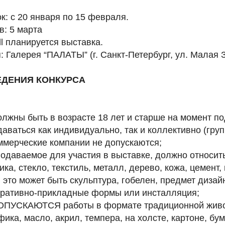
к: с 20 января по 15 февраля.
в: 5 марта
ll планируется выставка.
 Галерея “ПАЛАТЫ” (г. Санкт-Петербург, ул. Малая З
ЕДЕНИЯ КОНКУРСА
олжны быть в возрасте 18 лет и старше на момент по
даваться как индивидуально, так и коллективно (груп
ммерческие компании не допускаются;
подаваемое для участия в выставке, должно относи
ика, стекло, текстиль, металл, дерево, кожа, цемент
 это может быть скульптура, гобелен, предмет дизай
оративно-прикладные формы или инсталляция;
ДОПУСКАЮТСЯ работы в формате традиционной живо
фика, масло, акрил, темпера, на холсте, картоне, бум