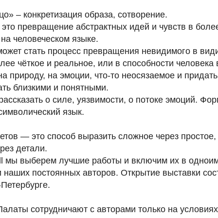
о» – конкретизация образа, сотворение.
это превращение абстрактных идей и чувств в более
 на человеческом языке.
ожет стать процесс превращения невидимого в види
олее чёткое и реальное, или в способности человека 
а природу, на эмоции, что-то неосязаемое и придат
тать близкими и понятными.
ассказать о силе, уязвимости, о потоке эмоций. Фор
символический язык.
етов — это способ выразить сложное через простое,
рез детали.
all мы выберем лучшие работы и включим их в однои
и наших постоянных авторов. Открытие выставки сос
-Петербурге.
алаты сотрудничают с авторами только на условиях