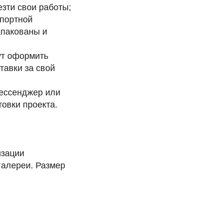
зти свои работы;
спортной
апакованы и
ут оформить
тавки за свой
мессенджер или
товки проекта.
изации
галереи. Размер