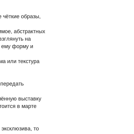
 чёткие образы,
мое, абстрактных
взглянуть на
ь ему форму и
ма или текстура
 передать
мённую выставку
тоится в марте
 эксклюзива, то