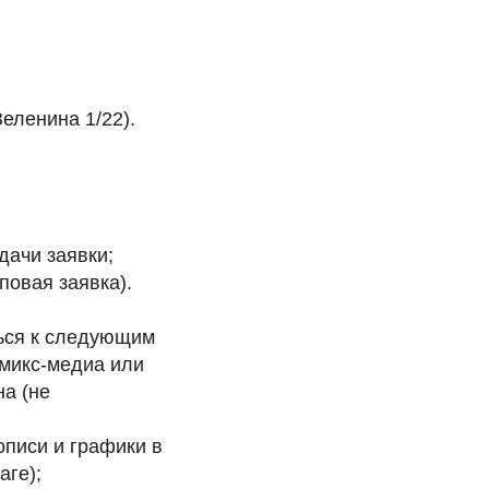
еленина 1/22).
дачи заявки;
повая заявка).
ться к следующим
, микс-медиа или
на (не
писи и графики в
аге);