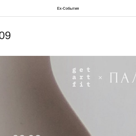
Ex-Cобытия
.09