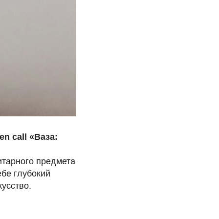
n call «Ваза:
итарного предмета
ебе глубокий
кусство.