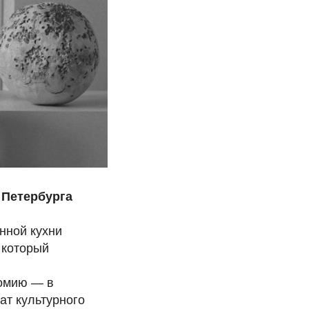
 Петербурга
нной кухни
 который
номию — в
ат культурного