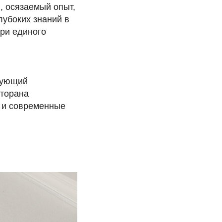
, осязаемый опыт,
лубоких знаний в
три единого
дующий
сторана
 и современные