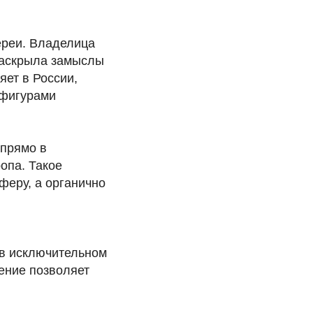
ереи. Владелица
раскрыла замыслы
яет в России,
 фигурами
прямо в
ропа. Такое
еру, а органично
 в исключительном
ение позволяет